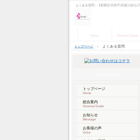
よくある質問 - 【新横浜/宮前平/武蔵小杉/山
トップページ
総合案内
Home
General Guide
よくある質問
トップページ
＞
SITE MENU
トップページ
Home
総合案内
General Guide
お知らせ
Message
お客様の声
Voice