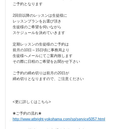
ご予約となります
2回目以降のレッスンは生徒様に
レッスンプランをお選び頂き
生徒様のご希望を伺いながら
スケジュールを決めていきます
定期レッスンの生徒様のご予約は
前月の10日～15日頃に事務局より
生徒様へメールにてご案内致します
その際に日程のご希望をお聞かせ下さい
ご予約の締め切りは前月の20日が
締め切りとなりますので、ご注意ください
<更に詳しくはこちら>
❀ご予約の流れ❀
http://www.atbright-yokohama.com/sp/service5057.html