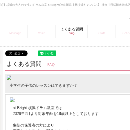
下町】横浜の大人の女性のドラム教室 at Bright(神奈川県【新横浜キャンパス】 神奈川県横浜市港北
お知らせ
お客様の声
よくある質問
講師の紹介
教室
Message
Voice
Staff
Scho
FAQ
よくある質問
FAQ
小学生の子供のレッスンはできますか？
at Bright 横浜ドラム教室では
2026年2月より対象年齢を18歳以上としております
生徒の保護者の方により