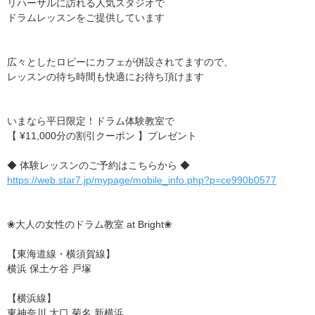
リハーサルに訪れる人気スタジオで
ドラムレッスンをご提供しています
広々としたロビーにカフェが併設されてますので、
レッスンの待ち時間も快適にお待ち頂けます
いまなら平日限定！ドラム体験教室で
【 ¥11,000分の割引クーポン 】プレゼント
◆ 体験レッスンのご予約はこちらから ◆
https://web.star7.jp/mypage/mobile_info.php?p=ce990b0577
❀大人の女性のドラム教室 at Bright❀
【東海道線・横須賀線】
横浜 保土ケ谷 戸塚
【横浜線】
東神奈川 大口 菊名 新横浜