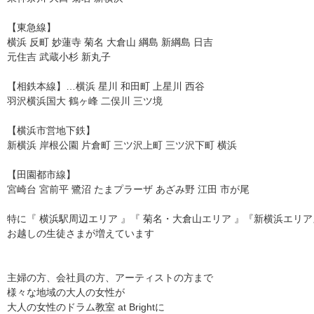
【東急線】
横浜 反町 妙蓮寺 菊名 大倉山 綱島 新綱島 日吉
元住吉 武蔵小杉 新丸子
【相鉄本線】…横浜 星川 和田町 上星川 西谷
羽沢横浜国大 鶴ヶ峰 二俣川 三ツ境
【横浜市営地下鉄】
新横浜 岸根公園 片倉町 三ツ沢上町 三ツ沢下町 横浜
【田園都市線】
宮崎台 宮前平 鷺沼 たまプラーザ あざみ野 江田 市が尾
特に『 横浜駅周辺エリア 』『 菊名・大倉山エリア 』『新横浜エリ
お越しの生徒さまが増えています
主婦の方、会社員の方、アーティストの方まで
様々な地域の大人の女性が
大人の女性のドラム教室 at Brightに